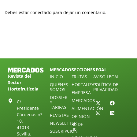
Debes estar conectado para dejar un comentario.
MERCADOS
SECCIONES
LEGAL
Revista del
INICIO
FRUTAS
AVISO LEGAL
Sector
QUIÉNES
HORTALIZAS
POLÍTICA DE
Hortofrutícola
SOMOS
PRIVACIDAD
EMPRESA
DOSSIER
MERCADOS
C/
Y
TARIFAS
Presidente
ALIMENTACIÓN
Cárdenas nº
REVISTAS
OPINIÓN
10.
NEWSLETTER
30 DE
41013
30
SUSCRIPCIÓN
Sevilla.