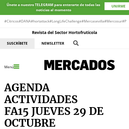
Únete a nuestro TELEGRAM para enterarte de todas las
UNIRME
noticias al momento
#Cítricos
#DANA
#hortattack
#LongLifeChallenge
#Mercasevilla
#Mercosur
#Pr
Revista del Sector Hortofrutícola
SUSCRÍBETE
NEWSLETTER
Menú
AGENDA
ACTIVIDADES
FA15 JUEVES 29 DE
OCTUBRE