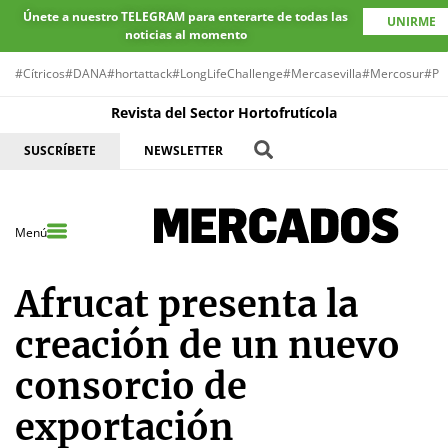
Únete a nuestro TELEGRAM para enterarte de todas las
UNIRME
noticias al momento
#Cítricos
#DANA
#hortattack
#LongLifeChallenge
#Mercasevilla
#Mercosur
#Pr
Revista del Sector Hortofrutícola
SUSCRÍBETE
NEWSLETTER
Menú
Afrucat presenta la
creación de un nuevo
consorcio de
exportación