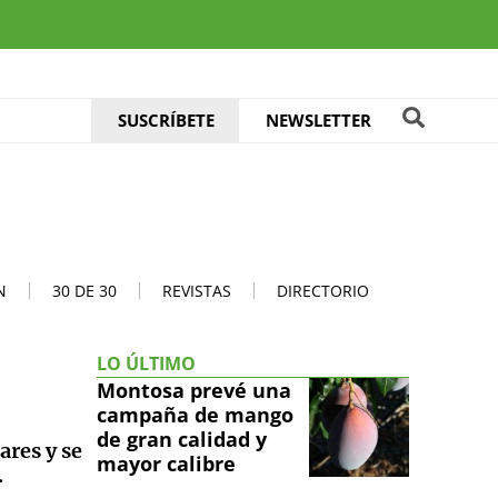
SUSCRÍBETE
NEWSLETTER
N
30 DE 30
REVISTAS
DIRECTORIO
LO ÚLTIMO
Montosa prevé una
campaña de mango
de gran calidad y
ares y se
mayor calibre
.