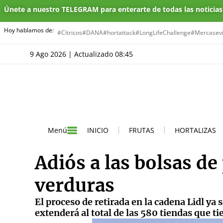
Únete a nuestro TELEGRAM para enterarte de todas las noticia
Hoy hablamos de:
#Cítricos
#DANA
#hortattack
#LongLifeChallenge
#Mercasevi
9 Ago 2026 | Actualizado 08:45
INICIO
FRUTAS
HORTALIZAS
Menú
Adiós a las bolsas de 
verduras
El proceso de retirada en la cadena Lidl ya 
extenderá al total de las 580 tiendas que ti