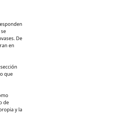
a responden
 se
nvases. De
tran en
 sección
ño que
como
o de
ropia y la