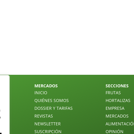
MERCADOS
SECCIONES
INICIO
FRUTAS
QUIÉNES SOMOS
HORTALIZAS
DOSSIER Y TARIFAS
EMPRESA
n
REVISTAS
MERCADOS
o
NEWSLETTER
ALIMENTACI
SUSCRIPCIÓN
OPINIÓN