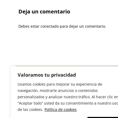
Deja un comentario
Debes estar conectado para dejar un comentario.
Valoramos tu privacidad
Usamos cookies para mejorar su experiencia de
Revista del Sector Hortofrutícola
navegación, mostrarle anuncios o contenidos
C/ Presidente Cárdenas nº 10.
personalizados y analizar nuestro tráfico. Al hacer clic e
41013 Sevilla. ESPAÑA
“Aceptar todo” usted da su consentimiento a nuestro us
Tel: (+34) 954 25 88 51
de las cookies.
Política de cookies
redaccion@revistamercados.com