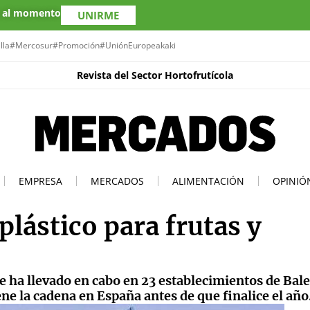
s al momento
UNIRME
lla
#Mercosur
#Promoción
#UniónEuropea
kaki
Revista del Sector Hortofrutícola
EMPRESA
MERCADOS
ALIMENTACIÓN
OPINIÓ
plástico para frutas y
se ha llevado en cabo en 23 establecimientos de Bale
ene la cadena en España antes de que finalice el año