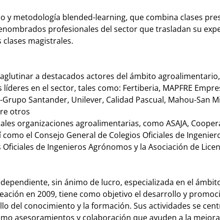
 y metodología blended-learning, que combina clases pres
renombrados profesionales del sector que trasladan su expe
 clases magistrales.
 aglutinar a destacados actores del ámbito agroalimentario,
líderes en el sector, tales como: Fertiberia, MAPFRE Empre
-Grupo Santander, Unilever, Calidad Pascual, Mahou-San Mi
re otros
pales organizaciones agroalimentarias, como ASAJA, Cooper
í como el Consejo General de Colegios Oficiales de Ingenier
s Oficiales de Ingenieros Agrónomos y la Asociación de Lice
ndependiente, sin ánimo de lucro, especializada en el ámbit
reación en 2009, tiene como objetivo el desarrollo y promoc
lo del conocimiento y la formación. Sus actividades se cent
omo asesoramientos y colaboración que ayuden a la mejora