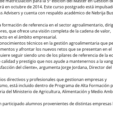
de matriculación para la 5ª edición del Máster en Gestión d
 en octubre de 2014. Este curso postgrado está impulsado
ss Advisers y cuenta con respaldo académico de Nebrija Bu
formación de referencia en el sector agroalimentario, dirig
s, que ofrece una visión completa de la cadena de valor,
acto en el ámbito empresarial.
 conocimientos técnicos en la gestión agroalimentaria que p
mentos y afrontar los nuevos retos que se presentan en e
quiere seguir siendo uno de los pilares de referencia de la 
calidad y prestigio que nos ayude a mantenernos a la van
sfacción del cliente», argumenta Jorge Jordana, Director del
ios directivos y profesionales que gestionan empresas y
ismo, está incluido dentro de Programa de Alta Formación 
a del Ministerio de Agricultura, Alimentación y Medio Amb
an participado alumnos provenientes de distintas empresas l