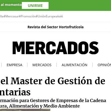
s al momento
UNIRME
lla
#Mercosur
#Promoción
#UniónEuropea
kaki
Revista del Sector Hortofrutícola
EMPRESA
MERCADOS
ALIMENTACIÓN
OPINIÓ
 el Master de Gestión de
ntarias
rmación para Gestores de Empresas de la Cadena
tura, Alimentación y Medio Ambiente