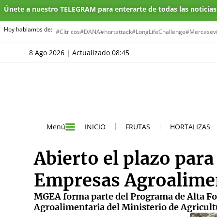
Únete a nuestro TELEGRAM para enterarte de todas las noticia
Hoy hablamos de:
#Cítricos
#DANA
#hortattack
#LongLifeChallenge
#Mercasevi
8 Ago 2026 | Actualizado 08:45
INICIO
FRUTAS
HORTALIZAS
Menú
Abierto el plazo para
Empresas Agroalime
MGEA forma parte del Programa de Alta Fo
Agroalimentaria del Ministerio de Agricul