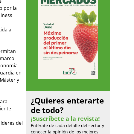
e
 por la
siness
ida a
ermitan
l marco
economía
guardia en
 Máster y
¿Quieres enterarte
para
de todo?
iente
¡Suscríbete a la revista!
íderes del
Entérate de cada detalle del sector y
conocer la opinión de los mejores