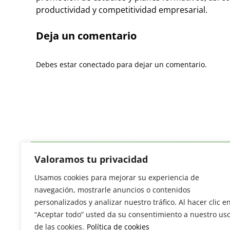
productividad y competitividad empresarial.
Deja un comentario
Debes estar conectado para dejar un comentario.
Valoramos tu privacidad
Usamos cookies para mejorar su experiencia de
Revista del Sector Hortofrutícola
navegación, mostrarle anuncios o contenidos
C/ Presidente Cárdenas nº 10.
personalizados y analizar nuestro tráfico. Al hacer clic e
41013 Sevilla. ESPAÑA
“Aceptar todo” usted da su consentimiento a nuestro us
Tel: (+34) 954 25 88 51
de las cookies.
Política de cookies