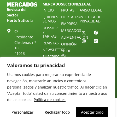
MERCADOS
SECCIONES
LEGAL
Revista del
INICIO
FRUTAS
AVISO LEGAL
Sector
QUIÉNES
HORTALIZAS
POLÍTICA DE
Hortofrutícola
SOMOS
PRIVACIDAD
EMPRESA
DOSSIER
MERCADOS
C/
Y
TARIFAS
Presidente
ALIMENTACIÓN
Cárdenas nº
REVISTAS
OPINIÓN
10.
NEWSLETTER
30 DE
41013
30
SUSCRIPCIÓN
Sevilla.
DIRECTORIO
ÚNETE A
Diseño web:
ESPAÑA
Valoramos tu privacidad
NUESTRO
Starenlared
TELEGRAM
Tel: (+34) 954
Usamos cookies para mejorar su experiencia de
25 88 51
CONTACTO
navegación, mostrarle anuncios o contenidos
redaccion@revistamercados.com
personalizados y analizar nuestro tráfico. Al hacer clic en
“Aceptar todo” usted da su consentimiento a nuestro uso
de las cookies.
Política de cookies
Personalizar
Rechazar todo
Aceptar todo