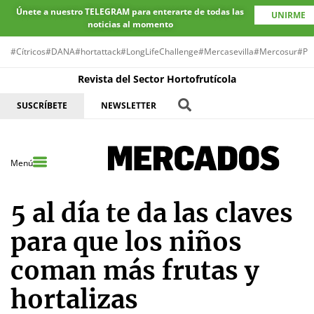
Únete a nuestro TELEGRAM para enterarte de todas las
UNIRME
noticias al momento
#Cítricos
#DANA
#hortattack
#LongLifeChallenge
#Mercasevilla
#Mercosur
#Pr
Revista del Sector Hortofrutícola
SUSCRÍBETE
NEWSLETTER
Menú
5 al día te da las claves
para que los niños
coman más frutas y
hortalizas