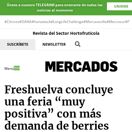
Únete a nuestro TELEGRAM para enterarte de todas las
UNIRME
noticias al momento
#Cítricos
#DANA
#hortattack
#LongLifeChallenge
#Mercasevilla
#Mercosur
#Pr
Revista del Sector Hortofrutícola
SUSCRÍBETE
NEWSLETTER
Menú
Freshuelva concluye
una feria “muy
positiva” con más
demanda de berries