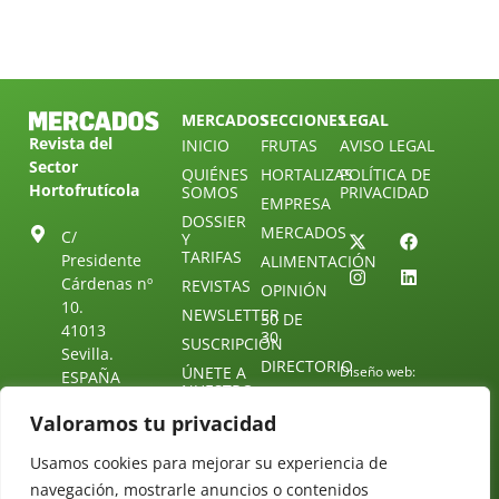
MERCADOS
SECCIONES
LEGAL
Revista del
INICIO
FRUTAS
AVISO LEGAL
Sector
QUIÉNES
HORTALIZAS
POLÍTICA DE
Hortofrutícola
SOMOS
PRIVACIDAD
EMPRESA
DOSSIER
MERCADOS
C/
Y
TARIFAS
Presidente
ALIMENTACIÓN
Cárdenas nº
REVISTAS
OPINIÓN
10.
NEWSLETTER
30 DE
41013
30
SUSCRIPCIÓN
Sevilla.
DIRECTORIO
ÚNETE A
Diseño web:
ESPAÑA
NUESTRO
Starenlared
TELEGRAM
Tel: (+34) 954
Valoramos tu privacidad
25 88 51
CONTACTO
Usamos cookies para mejorar su experiencia de
redaccion@revistamercados.com
navegación, mostrarle anuncios o contenidos