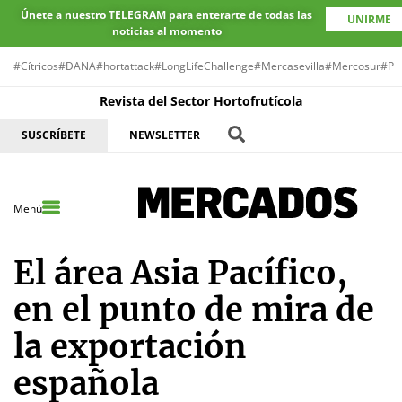
Únete a nuestro TELEGRAM para enterarte de todas las
UNIRME
noticias al momento
#Cítricos
#DANA
#hortattack
#LongLifeChallenge
#Mercasevilla
#Mercosur
#Pr
Revista del Sector Hortofrutícola
SUSCRÍBETE
NEWSLETTER
Menú
El área Asia Pacífico,
en el punto de mira de
la exportación
española