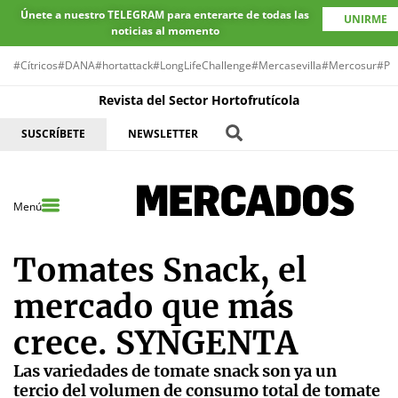
Únete a nuestro TELEGRAM para enterarte de todas las
UNIRME
noticias al momento
#Cítricos
#DANA
#hortattack
#LongLifeChallenge
#Mercasevilla
#Mercosur
#Pr
Revista del Sector Hortofrutícola
SUSCRÍBETE
NEWSLETTER
Menú
Tomates Snack, el
mercado que más
crece. SYNGENTA
Las variedades de tomate snack son ya un
tercio del volumen de consumo total de tomate