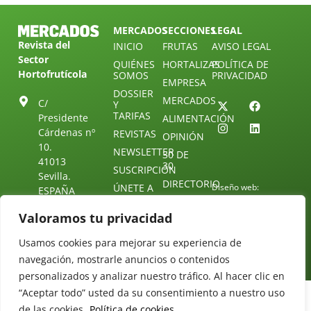
MERCADOS
SECCIONES
LEGAL
Revista del
INICIO
FRUTAS
AVISO LEGAL
Sector
QUIÉNES
HORTALIZAS
POLÍTICA DE
Hortofrutícola
SOMOS
PRIVACIDAD
EMPRESA
DOSSIER
MERCADOS
C/
Y
TARIFAS
Presidente
ALIMENTACIÓN
Cárdenas nº
REVISTAS
OPINIÓN
10.
NEWSLETTER
30 DE
41013
30
SUSCRIPCIÓN
Sevilla.
DIRECTORIO
ÚNETE A
Diseño web:
ESPAÑA
NUESTRO
Starenlared
TELEGRAM
Tel: (+34) 954
Valoramos tu privacidad
25 88 51
CONTACTO
Usamos cookies para mejorar su experiencia de
redaccion@revistamercados.com
navegación, mostrarle anuncios o contenidos
personalizados y analizar nuestro tráfico. Al hacer clic en
“Aceptar todo” usted da su consentimiento a nuestro uso
de las cookies.
Política de cookies