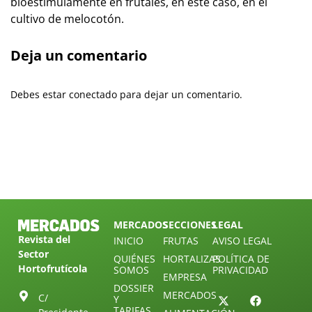
bioestimulamente en frutales, en este caso, en el
cultivo de melocotón.
Deja un comentario
Debes estar conectado para dejar un comentario.
MERCADOS
SECCIONES
LEGAL
Revista del
INICIO
FRUTAS
AVISO LEGAL
Sector
QUIÉNES
HORTALIZAS
POLÍTICA DE
Hortofrutícola
SOMOS
PRIVACIDAD
EMPRESA
DOSSIER
MERCADOS
C/
Y
TARIFAS