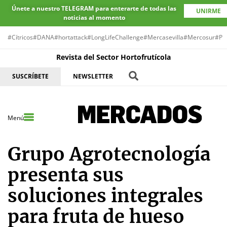
Únete a nuestro TELEGRAM para enterarte de todas las
UNIRME
noticias al momento
#Cítricos
#DANA
#hortattack
#LongLifeChallenge
#Mercasevilla
#Mercosur
#Pr
Revista del Sector Hortofrutícola
SUSCRÍBETE
NEWSLETTER
Menú
Grupo Agrotecnología
presenta sus
soluciones integrales
para fruta de hueso