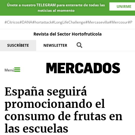
Únete a nuestro TELEGRAM para enterarte de todas las
UNIRME
noticias al momento
#Cítricos
#DANA
#hortattack
#LongLifeChallenge
#Mercasevilla
#Mercosur
#Pr
Revista del Sector Hortofrutícola
SUSCRÍBETE
NEWSLETTER
Menú
España seguirá
promocionando el
consumo de frutas en
las escuelas