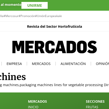
s al momento
UNIRME
lla
#Mercosur
#Promoción
#UniónEuropea
kaki
Revista del Sector Hortofrutícola
EMPRESA
MERCADOS
ALIMENTACIÓN
OPINIÓ
chines
g machines,packaging machines lines for vegetable processing Direc
MERCADOS
SECCIONES
INICIO
FRUTAS