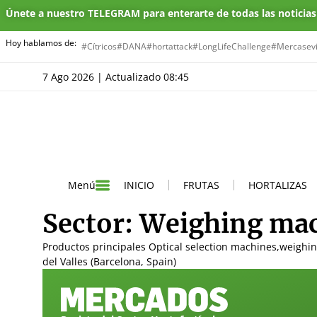
Únete a nuestro TELEGRAM para enterarte de todas las noticia
Hoy hablamos de:
#Cítricos
#DANA
#hortattack
#LongLifeChallenge
#Mercasevi
7 Ago 2026 | Actualizado 08:45
INICIO
FRUTAS
HORTALIZAS
Menú
Sector:
Weighing ma
Productos principales Optical selection machines,weighin
del Valles (Barcelona, Spain)