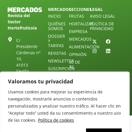
MERCADOS
SECCIONES
LEGAL
Revista del
INICIO
FRUTAS
AVISO LEGAL
Sector
QUIÉNES
HORTALIZAS
POLÍTICA DE
Hortofrutícola
SOMOS
PRIVACIDAD
EMPRESA
DOSSIER
MERCADOS
C/
Y
TARIFAS
Presidente
ALIMENTACIÓN
Cárdenas nº
REVISTAS
OPINIÓN
10.
NEWSLETTER
30 DE
41013
30
SUSCRIPCIÓN
Sevilla.
DIRECTORIO
ÚNETE A
Diseño web:
ESPAÑA
Valoramos tu privacidad
NUESTRO
Starenlared
TELEGRAM
Tel: (+34) 954
Usamos cookies para mejorar su experiencia de
25 88 51
CONTACTO
navegación, mostrarle anuncios o contenidos
redaccion@revistamercados.com
personalizados y analizar nuestro tráfico. Al hacer clic en
“Aceptar todo” usted da su consentimiento a nuestro uso
de las cookies.
Política de cookies