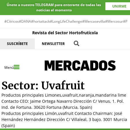
Únete a nuestro TELEGRAM para enterarte de todas las
UNIRME
noticias al momento
#Cítricos
#DANA
#hortattack
#LongLifeChallenge
#Mercasevilla
#Mercosur
#Pr
Revista del Sector Hortofrutícola
SUSCRÍBETE
NEWSLETTER
Menú
Sector:
Uvafruit
Productos principales Limones,uvafruit,naranja,mandarina lime
Contacto CEO: Jaime Ortega Navarro Dirección C/ Venus, 1. Pol.
Ind. de Fortuna. 30620 Fortuna (Murcia, Spain)
Productos principales Limón,uvafruit Contacto Chairman: José
Hernández Hernández Dirección C/ Villaleal, 3 bajo. 3001 Murcia
(Spain)