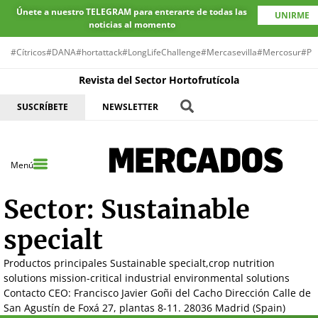
Únete a nuestro TELEGRAM para enterarte de todas las
UNIRME
noticias al momento
#Cítricos
#DANA
#hortattack
#LongLifeChallenge
#Mercasevilla
#Mercosur
#Pr
Revista del Sector Hortofrutícola
SUSCRÍBETE
NEWSLETTER
Menú
Sector:
Sustainable
specialt
Productos principales Sustainable specialt,crop nutrition
solutions mission-critical industrial environmental solutions
Contacto CEO: Francisco Javier Goñi del Cacho Dirección Calle de
San Agustín de Foxá 27, plantas 8-11. 28036 Madrid (Spain)