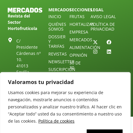
MERCADOS
SECCIONES
LEGAL
Revista del
INICIO
FRUTAS
AVISO LEGAL
Sector
QUIÉNES
HORTALIZAS
POLÍTICA DE
Hortofrutícola
SOMOS
PRIVACIDAD
EMPRESA
DOSSIER
MERCADOS
C/
Y
TARIFAS
Presidente
ALIMENTACIÓN
Cárdenas nº
REVISTAS
OPINIÓN
10.
NEWSLETTER
30 DE
41013
30
SUSCRIPCIÓN
Sevilla.
DIRECTORIO
ÚNETE A
Diseño web:
ESPAÑA
Valoramos tu privacidad
NUESTRO
Starenlared
TELEGRAM
Tel: (+34) 954
Usamos cookies para mejorar su experiencia de
25 88 51
CONTACTO
navegación, mostrarle anuncios o contenidos
redaccion@revistamercados.com
personalizados y analizar nuestro tráfico. Al hacer clic en
“Aceptar todo” usted da su consentimiento a nuestro uso
de las cookies.
Política de cookies