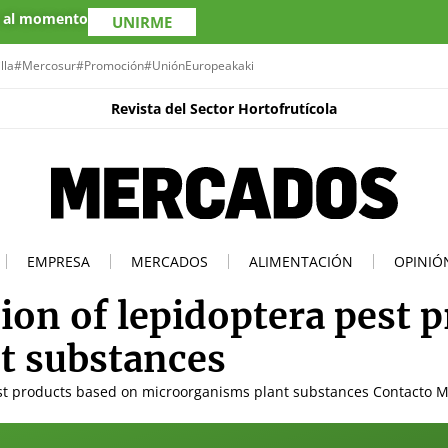
s al momento
UNIRME
lla
#Mercosur
#Promoción
#UniónEuropea
kaki
Revista del Sector Hortofrutícola
EMPRESA
MERCADOS
ALIMENTACIÓN
OPINIÓ
ion of lepidoptera pest 
t substances
est products based on microorganisms plant substances Contacto 