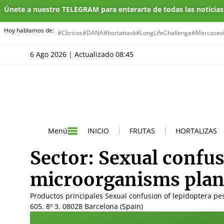
Únete a nuestro TELEGRAM para enterarte de todas las noticia
Hoy hablamos de:
#Cítricos
#DANA
#hortattack
#LongLifeChallenge
#Mercasevi
6 Ago 2026 | Actualizado 08:45
INICIO
FRUTAS
HORTALIZAS
Menú
Sector:
Sexual confus
microorganisms plan
Productos principales Sexual confusion of lepidoptera p
605. 8º 3. 08028 Barcelona (Spain)