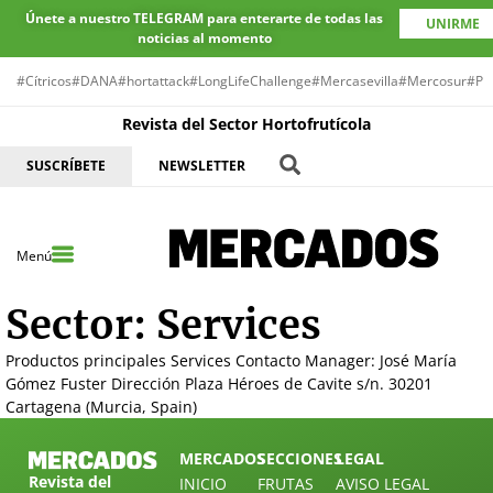
Únete a nuestro TELEGRAM para enterarte de todas las
UNIRME
noticias al momento
#Cítricos
#DANA
#hortattack
#LongLifeChallenge
#Mercasevilla
#Mercosur
#Pr
Revista del Sector Hortofrutícola
SUSCRÍBETE
NEWSLETTER
Menú
Sector:
Services
Productos principales Services Contacto Manager: José María
Gómez Fuster Dirección Plaza Héroes de Cavite s/n. 30201
Cartagena (Murcia, Spain)
MERCADOS
SECCIONES
LEGAL
Revista del
INICIO
FRUTAS
AVISO LEGAL