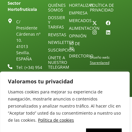
Sector
QUIÉNES
HORTALIZAS
POLÍTICA DE
Hortofrutícola
SOMOS
PRIVACIDAD
EMPRESA
DOSSIER
MERCADOS
C/
Y
TARIFAS
Presidente
ALIMENTACIÓN
Cárdenas nº
REVISTAS
OPINIÓN
10.
NEWSLETTER
30 DE
41013
30
SUSCRIPCIÓN
Sevilla.
DIRECTORIO
ÚNETE A
Diseño web:
ESPAÑA
NUESTRO
Starenlared
TELEGRAM
Tel: (+34) 954
25 88 51
CONTACTO
Valoramos tu privacidad
redaccion@revistamercados.com
Usamos cookies para mejorar su experiencia de
navegación, mostrarle anuncios o contenidos
personalizados y analizar nuestro tráfico. Al hacer clic en
“Aceptar todo” usted da su consentimiento a nuestro uso
de las cookies.
Política de cookies