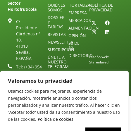
Sector
QUIÉNES
HORTALIZAS
POLÍTICA DE
Hortofrutícola
SOMOS
PRIVACIDAD
EMPRESA
DOSSIER
MERCADOS
C/
Y
TARIFAS
Presidente
ALIMENTACIÓN
Cárdenas nº
REVISTAS
OPINIÓN
10.
NEWSLETTER
30 DE
41013
30
SUSCRIPCIÓN
Sevilla.
DIRECTORIO
ÚNETE A
Diseño web:
ESPAÑA
NUESTRO
Starenlared
TELEGRAM
Tel: (+34) 954
25 88 51
CONTACTO
Valoramos tu privacidad
redaccion@revistamercados.com
Usamos cookies para mejorar su experiencia de
navegación, mostrarle anuncios o contenidos
personalizados y analizar nuestro tráfico. Al hacer clic en
“Aceptar todo” usted da su consentimiento a nuestro uso
de las cookies.
Política de cookies