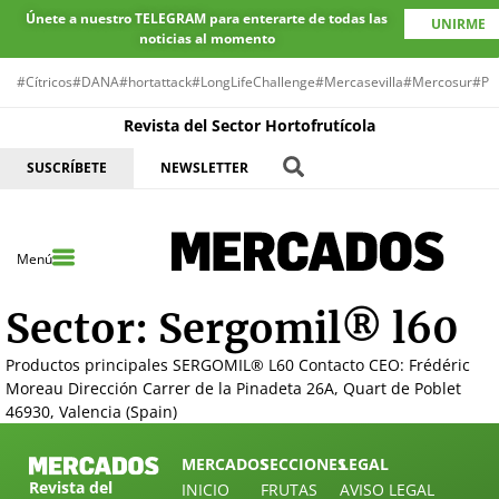
Únete a nuestro TELEGRAM para enterarte de todas las
UNIRME
noticias al momento
#Cítricos
#DANA
#hortattack
#LongLifeChallenge
#Mercasevilla
#Mercosur
#Pr
Revista del Sector Hortofrutícola
SUSCRÍBETE
NEWSLETTER
Menú
Sector:
Sergomil® l60
Productos principales SERGOMIL® L60 Contacto CEO: Frédéric
Moreau Dirección Carrer de la Pinadeta 26A, Quart de Poblet
46930, Valencia (Spain)
MERCADOS
SECCIONES
LEGAL
Revista del
INICIO
FRUTAS
AVISO LEGAL