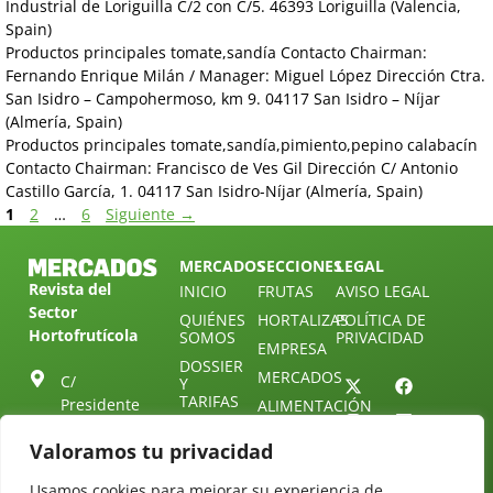
Industrial de Loriguilla C/2 con C/5. 46393 Loriguilla (Valencia,
Spain)
Productos principales tomate,sandía Contacto Chairman:
Fernando Enrique Milán / Manager: Miguel López Dirección Ctra.
San Isidro – Campohermoso, km 9. 04117 San Isidro – Níjar
(Almería, Spain)
Productos principales tomate,sandía,pimiento,pepino calabacín
Contacto Chairman: Francisco de Ves Gil Dirección C/ Antonio
Castillo García, 1. 04117 San Isidro-Níjar (Almería, Spain)
1
2
…
6
Siguiente
→
MERCADOS
SECCIONES
LEGAL
Revista del
INICIO
FRUTAS
AVISO LEGAL
Sector
QUIÉNES
HORTALIZAS
POLÍTICA DE
Hortofrutícola
SOMOS
PRIVACIDAD
EMPRESA
DOSSIER
MERCADOS
C/
Y
TARIFAS
Presidente
ALIMENTACIÓN
Cárdenas nº
REVISTAS
OPINIÓN
Valoramos tu privacidad
10.
NEWSLETTER
30 DE
41013
30
SUSCRIPCIÓN
Usamos cookies para mejorar su experiencia de