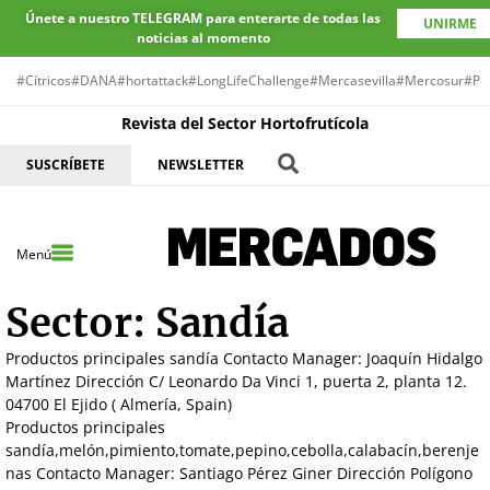
Únete a nuestro TELEGRAM para enterarte de todas las
UNIRME
noticias al momento
#Cítricos
#DANA
#hortattack
#LongLifeChallenge
#Mercasevilla
#Mercosur
#Pr
Revista del Sector Hortofrutícola
SUSCRÍBETE
NEWSLETTER
Menú
Sector:
Sandía
Productos principales sandía Contacto Manager: Joaquín Hidalgo
Martínez Dirección C/ Leonardo Da Vinci 1, puerta 2, planta 12.
04700 El Ejido ( Almería, Spain)
Productos principales
sandía,melón,pimiento,tomate,pepino,cebolla,calabacín,berenje
nas Contacto Manager: Santiago Pérez Giner Dirección Polígono