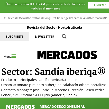
Únete a nuestro TELEGRAM para enterarte de todas las
UNIRME
noticias al momento
#Cítricos
#DANA
#hortattack
#LongLifeChallenge
#Mercasevilla
#Mercosur
#Pr
Revista del Sector Hortofrutícola
SUSCRÍBETE
NEWSLETTER
Menú
Sector:
Sandía iberiqa®
Productos principales sandía Iberiqa®,tomate
Umam,®,tomate,pimiento,aubergine,calabacín others hortalizas
Contacto Manager: José Enrique Moreno Dirección Paseo Pedro
Ponce, 121. Oficina 14 El Ejido (Almería, Spain)
MERCADOS
SECCIONES
LEGAL