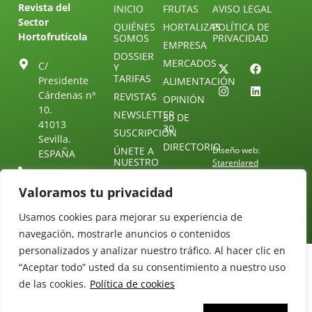
Revista del
INICIO
FRUTAS
AVISO LEGAL
Sector
QUIÉNES
HORTALIZAS
POLÍTICA DE
Hortofrutícola
SOMOS
PRIVACIDAD
EMPRESA
DOSSIER
MERCADOS
C/
Y
TARIFAS
Presidente
ALIMENTACIÓN
Cárdenas nº
REVISTAS
OPINIÓN
10.
NEWSLETTER
30 DE
41013
30
SUSCRIPCIÓN
Sevilla.
DIRECTORIO
ÚNETE A
Diseño web:
ESPAÑA
NUESTRO
Starenlared
TELEGRAM
Tel: (+34) 954
25 88 51
Valoramos tu privacidad
CONTACTO
redaccion@revistamercados.com
Usamos cookies para mejorar su experiencia de
navegación, mostrarle anuncios o contenidos
personalizados y analizar nuestro tráfico. Al hacer clic en
“Aceptar todo” usted da su consentimiento a nuestro uso
de las cookies.
Política de cookies