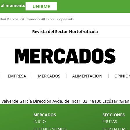
s al momento
UNIRME
lla
#Mercosur
#Promoción
#UniónEuropea
kaki
Revista del Sector Hortofrutícola
EMPRESA
MERCADOS
ALIMENTACIÓN
OPINIÓ
 Valverde García Dirección Avda. de Incar, 33. 18130 Escúzar (Gran
MERCADOS
SECCIONES
INICIO
FRUTAS
QUIÉNES SOMOS
HORTALIZAS