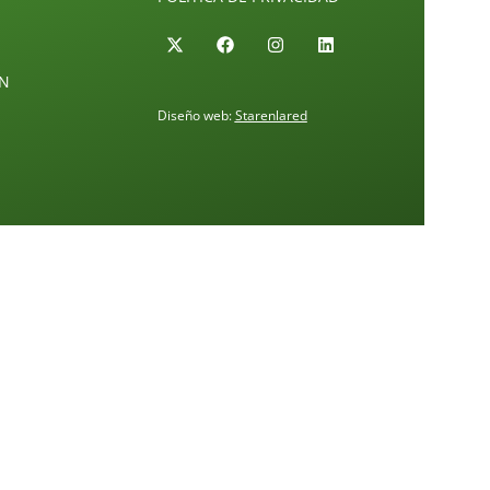
ÓN
Diseño web:
Starenlared