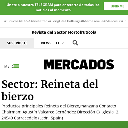
Únete a nuestro TELEGRAM para enterarte de todas las
UNIRME
noticias al momento
#Cítricos
#DANA
#hortattack
#LongLifeChallenge
#Mercasevilla
#Mercosur
#Pr
Revista del Sector Hortofrutícola
SUSCRÍBETE
NEWSLETTER
Menú
Sector:
Reineta del
bierzo
Productos principales Reineta del Bierzo,manzana Contacto
Chairman: Agustín Valcarce Sernández Dirección C/ Iglesia, 2.
24549 Carracedelo (León, Spain)