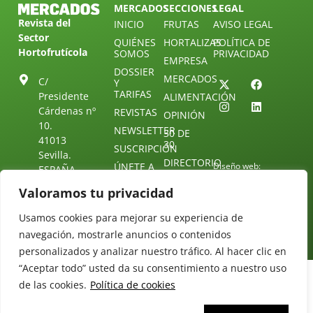
MERCADOS
SECCIONES
LEGAL
Revista del
INICIO
FRUTAS
AVISO LEGAL
Sector
QUIÉNES
HORTALIZAS
POLÍTICA DE
Hortofrutícola
SOMOS
PRIVACIDAD
EMPRESA
DOSSIER
MERCADOS
C/
Y
TARIFAS
Presidente
ALIMENTACIÓN
Cárdenas nº
REVISTAS
OPINIÓN
10.
NEWSLETTER
30 DE
41013
30
SUSCRIPCIÓN
Sevilla.
DIRECTORIO
ÚNETE A
Diseño web:
ESPAÑA
NUESTRO
Starenlared
TELEGRAM
Tel: (+34) 954
Valoramos tu privacidad
25 88 51
CONTACTO
Usamos cookies para mejorar su experiencia de
redaccion@revistamercados.com
navegación, mostrarle anuncios o contenidos
personalizados y analizar nuestro tráfico. Al hacer clic en
“Aceptar todo” usted da su consentimiento a nuestro uso
de las cookies.
Política de cookies