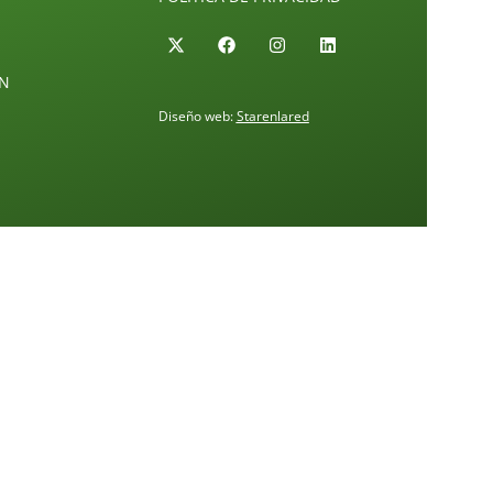
ÓN
Diseño web:
Starenlared