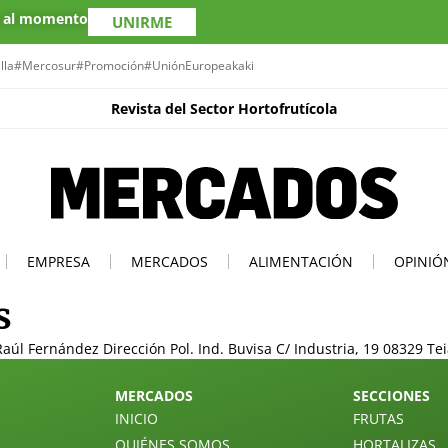
s al momento
UNIRME
lla
#Mercosur
#Promoción
#UniónEuropea
kaki
Revista del Sector Hortofrutícola
EMPRESA
MERCADOS
ALIMENTACIÓN
OPINIÓ
s
aúl Fernández Dirección Pol. Ind. Buvisa C/ Industria, 19 08329 Tei
MERCADOS
SECCIONES
INICIO
FRUTAS
QUIÉNES SOMOS
HORTALIZAS