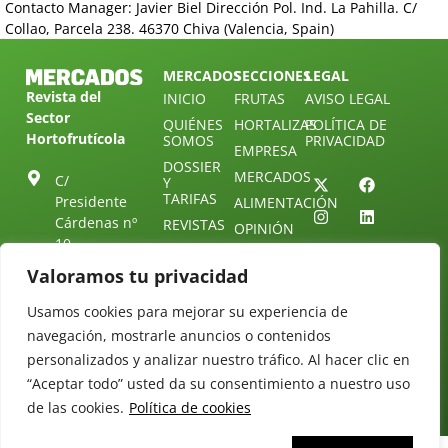
Contacto Manager: Javier Biel Dirección Pol. Ind. La Pahilla. C/
Collao, Parcela 238. 46370 Chiva (Valencia, Spain)
MERCADOS
SECCIONES
LEGAL
Revista del
INICIO
FRUTAS
AVISO LEGAL
Sector
QUIÉNES
HORTALIZAS
POLÍTICA DE
Hortofrutícola
SOMOS
PRIVACIDAD
EMPRESA
DOSSIER
MERCADOS
C/
Y
TARIFAS
Presidente
ALIMENTACIÓN
Cárdenas nº
REVISTAS
OPINIÓN
10.
NEWSLETTER
30 DE
41013
30
Valoramos tu privacidad
SUSCRIPCIÓN
Sevilla.
DIRECTORIO
ÚNETE A
Diseño web:
ESPAÑA
Usamos cookies para mejorar su experiencia de
NUESTRO
Starenlared
TELEGRAM
navegación, mostrarle anuncios o contenidos
Tel: (+34) 954
25 88 51
personalizados y analizar nuestro tráfico. Al hacer clic en
CONTACTO
“Aceptar todo” usted da su consentimiento a nuestro uso
redaccion@revistamercados.com
de las cookies.
Política de cookies