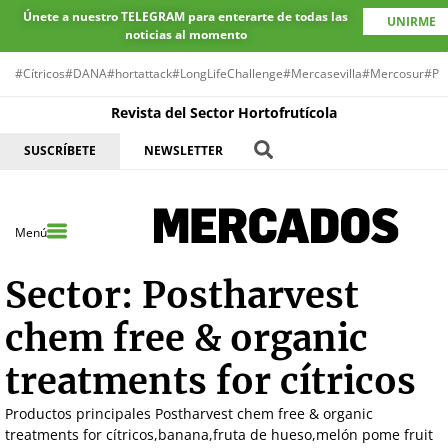
Únete a nuestro TELEGRAM para enterarte de todas las
UNIRME
noticias al momento
#Cítricos
#DANA
#hortattack
#LongLifeChallenge
#Mercasevilla
#Mercosur
#Pr
Revista del Sector Hortofrutícola
SUSCRÍBETE
NEWSLETTER
Menú
Sector:
Postharvest
chem free & organic
treatments for cítricos
Productos principales Postharvest chem free & organic
treatments for cítricos,banana,fruta de hueso,melón pome fruit