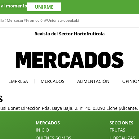
s al momento
UNIRME
lla
#Mercosur
#Promoción
#UniónEuropea
kaki
Revista del Sector Hortofrutícola
EMPRESA
MERCADOS
ALIMENTACIÓN
OPINIÓ
s
i Bonet Dirección Pda. Baya Baja, 2, nº 40. 03292 Elche (Alicante,
MERCADOS
SECCIONES
INICIO
FRUTAS
QUIÉNES SOMOS
HORTALIZAS