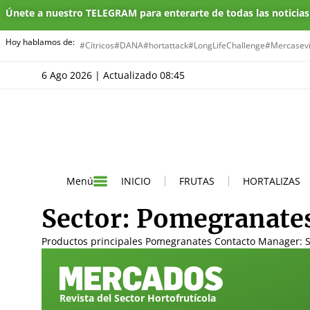
Únete a nuestro TELEGRAM para enterarte de todas las noticia
Hoy hablamos de:
#Cítricos
#DANA
#hortattack
#LongLifeChallenge
#Mercasevi
6 Ago 2026 | Actualizado 08:45
INICIO
FRUTAS
HORTALIZAS
Menú
Sector:
Pomegranate
Productos principales Pomegranates Contacto Manager: Sus
Revista del Sector Hortofrutícola