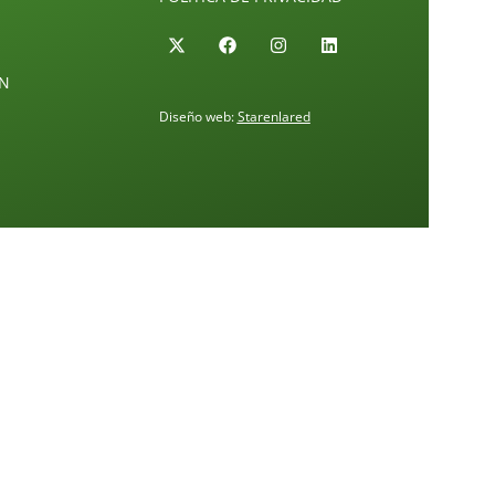
ÓN
Diseño web:
Starenlared