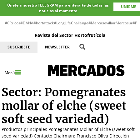
Únete a nuestro TELEGRAM para enterarte de todas las
UNIRME
noticias al momento
#Cítricos
#DANA
#hortattack
#LongLifeChallenge
#Mercasevilla
#Mercosur
#Pr
Revista del Sector Hortofrutícola
SUSCRÍBETE
NEWSLETTER
Menú
Sector:
Pomegranates
mollar of elche (sweet
soft seed variedad)
Productos principales Pomegranates Mollar of Elche (sweet soft
seed variedad) Contacto Chairman: Francisco Oliva Dirección