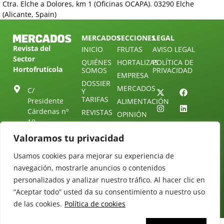
Ctra. Elche a Dolores, km 1 (Oficinas OCAPA). 03290 Elche
(Alicante, Spain)
MERCADOS
SECCIONES
LEGAL
Revista del
INICIO
FRUTAS
AVISO LEGAL
Sector
QUIÉNES
HORTALIZAS
POLÍTICA DE
Hortofrutícola
SOMOS
PRIVACIDAD
EMPRESA
DOSSIER
MERCADOS
C/
Y
TARIFAS
Presidente
ALIMENTACIÓN
Cárdenas nº
REVISTAS
OPINIÓN
10.
NEWSLETTER
30 DE
41013
30
Valoramos tu privacidad
SUSCRIPCIÓN
Sevilla.
DIRECTORIO
ÚNETE A
Diseño web:
ESPAÑA
Usamos cookies para mejorar su experiencia de
NUESTRO
Starenlared
TELEGRAM
navegación, mostrarle anuncios o contenidos
Tel: (+34) 954
25 88 51
personalizados y analizar nuestro tráfico. Al hacer clic en
CONTACTO
“Aceptar todo” usted da su consentimiento a nuestro uso
redaccion@revistamercados.com
de las cookies.
Política de cookies