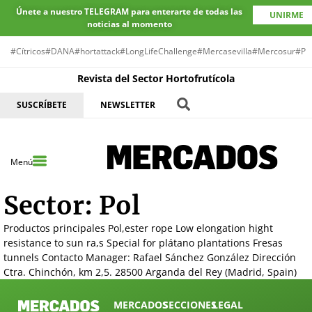
Únete a nuestro TELEGRAM para enterarte de todas las
UNIRME
noticias al momento
#Cítricos
#DANA
#hortattack
#LongLifeChallenge
#Mercasevilla
#Mercosur
#Pr
Revista del Sector Hortofrutícola
SUSCRÍBETE
NEWSLETTER
Menú
Sector:
Pol
Productos principales Pol,ester rope Low elongation hight
resistance to sun ra,s Special for plátano plantations Fresas
tunnels Contacto Manager: Rafael Sánchez González Dirección
Ctra. Chinchón, km 2,5. 28500 Arganda del Rey (Madrid, Spain)
MERCADOS
SECCIONES
LEGAL