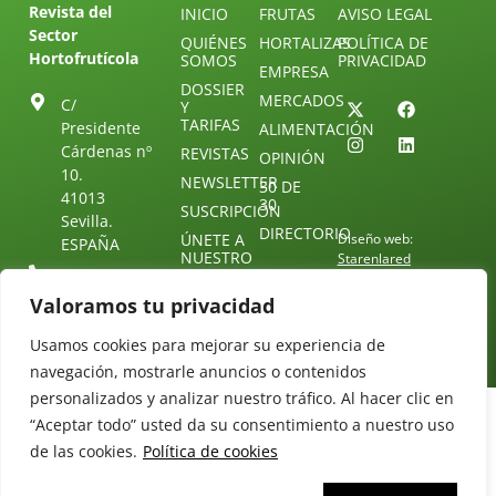
Revista del
INICIO
FRUTAS
AVISO LEGAL
Sector
QUIÉNES
HORTALIZAS
POLÍTICA DE
Hortofrutícola
SOMOS
PRIVACIDAD
EMPRESA
DOSSIER
MERCADOS
C/
Y
TARIFAS
Presidente
ALIMENTACIÓN
Cárdenas nº
REVISTAS
OPINIÓN
10.
NEWSLETTER
30 DE
41013
30
SUSCRIPCIÓN
Sevilla.
DIRECTORIO
ÚNETE A
Diseño web:
ESPAÑA
NUESTRO
Starenlared
TELEGRAM
Tel: (+34) 954
25 88 51
Valoramos tu privacidad
CONTACTO
redaccion@revistamercados.com
Usamos cookies para mejorar su experiencia de
navegación, mostrarle anuncios o contenidos
personalizados y analizar nuestro tráfico. Al hacer clic en
“Aceptar todo” usted da su consentimiento a nuestro uso
de las cookies.
Política de cookies