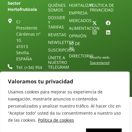
Sector
QUIÉNES
HORTALIZAS
POLÍTICA DE
Hortofrutícola
SOMOS
PRIVACIDAD
EMPRESA
DOSSIER
MERCADOS
C/
Y
TARIFAS
Presidente
ALIMENTACIÓN
Cárdenas nº
REVISTAS
OPINIÓN
10.
NEWSLETTER
30 DE
41013
30
SUSCRIPCIÓN
Sevilla.
DIRECTORIO
ÚNETE A
Diseño web:
ESPAÑA
NUESTRO
Starenlared
TELEGRAM
Tel: (+34) 954
25 88 51
CONTACTO
Valoramos tu privacidad
redaccion@revistamercados.com
Usamos cookies para mejorar su experiencia de
navegación, mostrarle anuncios o contenidos
personalizados y analizar nuestro tráfico. Al hacer clic en
“Aceptar todo” usted da su consentimiento a nuestro uso
de las cookies.
Política de cookies