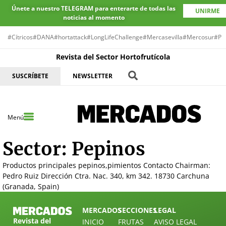
Únete a nuestro TELEGRAM para enterarte de todas las
UNIRME
noticias al momento
#Cítricos
#DANA
#hortattack
#LongLifeChallenge
#Mercasevilla
#Mercosur
#Pr
Revista del Sector Hortofrutícola
SUSCRÍBETE
NEWSLETTER
Menú
Sector:
Pepinos
Productos principales pepinos,pimientos Contacto Chairman:
Pedro Ruiz Dirección Ctra. Nac. 340, km 342. 18730 Carchuna
(Granada, Spain)
MERCADOS
SECCIONES
LEGAL
Revista del
INICIO
FRUTAS
AVISO LEGAL