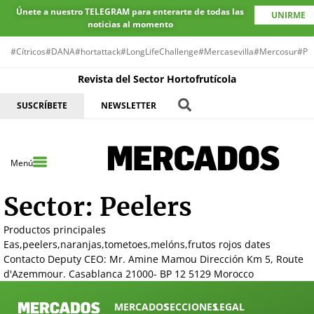
Únete a nuestro TELEGRAM para enterarte de todas las
UNIRME
noticias al momento
#Cítricos
#DANA
#hortattack
#LongLifeChallenge
#Mercasevilla
#Mercosur
#Pr
Revista del Sector Hortofrutícola
SUSCRÍBETE
NEWSLETTER
Menú
Sector:
Peelers
Productos principales
Eas,peelers,naranjas,tometoes,melóns,frutos rojos dates
Contacto Deputy CEO: Mr. Amine Mamou Dirección Km 5, Route
d'Azemmour. Casablanca 21000- BP 12 5129 Morocco
MERCADOS
SECCIONES
LEGAL