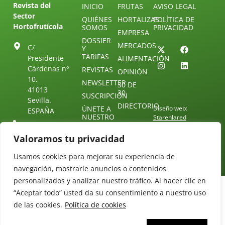
Revista del
INICIO
FRUTAS
AVISO LEGAL
Sector
QUIÉNES
HORTALIZAS
POLÍTICA DE
Hortofrutícola
SOMOS
PRIVACIDAD
EMPRESA
DOSSIER
MERCADOS
C/
Y
TARIFAS
Presidente
ALIMENTACIÓN
Cárdenas nº
REVISTAS
OPINIÓN
10.
NEWSLETTER
30 DE
41013
30
SUSCRIPCIÓN
Sevilla.
DIRECTORIO
ÚNETE A
Diseño web:
ESPAÑA
NUESTRO
Starenlared
TELEGRAM
Tel: (+34) 954
25 88 51
Valoramos tu privacidad
CONTACTO
redaccion@revistamercados.com
Usamos cookies para mejorar su experiencia de
navegación, mostrarle anuncios o contenidos
personalizados y analizar nuestro tráfico. Al hacer clic en
“Aceptar todo” usted da su consentimiento a nuestro uso
de las cookies.
Política de cookies