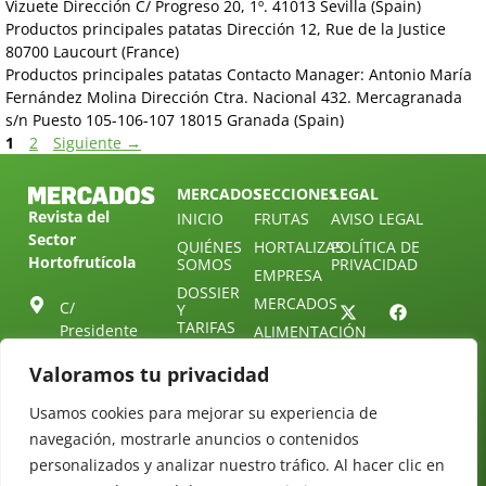
Vizuete Dirección C/ Progreso 20, 1º. 41013 Sevilla (Spain)
Productos principales patatas Dirección 12, Rue de la Justice
80700 Laucourt (France)
Productos principales patatas Contacto Manager: Antonio María
Fernández Molina Dirección Ctra. Nacional 432. Mercagranada
s/n Puesto 105-106-107 18015 Granada (Spain)
1
2
Siguiente
→
MERCADOS
SECCIONES
LEGAL
Revista del
INICIO
FRUTAS
AVISO LEGAL
Sector
QUIÉNES
HORTALIZAS
POLÍTICA DE
Hortofrutícola
SOMOS
PRIVACIDAD
EMPRESA
DOSSIER
MERCADOS
C/
Y
TARIFAS
Presidente
ALIMENTACIÓN
Cárdenas nº
REVISTAS
OPINIÓN
Valoramos tu privacidad
10.
NEWSLETTER
30 DE
41013
30
SUSCRIPCIÓN
Usamos cookies para mejorar su experiencia de
Sevilla.
DIRECTORIO
navegación, mostrarle anuncios o contenidos
ÚNETE A
Diseño web:
ESPAÑA
NUESTRO
Starenlared
personalizados y analizar nuestro tráfico. Al hacer clic en
TELEGRAM
Tel: (+34) 954