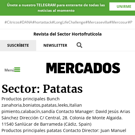
Únete a nuestro TELEGRAM para enterarte de todas las
UNIRME
noticias al momento
#Cítricos
#DANA
#hortattack
#LongLifeChallenge
#Mercasevilla
#Mercosur
#Pr
Revista del Sector Hortofrutícola
SUSCRÍBETE
NEWSLETTER
Menú
Sector:
Patatas
Productos principales Bunch
zanahoria,boniatos,patatas,leeks,Italian
pimiento,calabacín,sandía Contacto Manager: David Jesús Arias
Sánchez Dirección C/ Central, 28. Colonia de Monte Algaida.
11540 Sanlúcar de Barrameda (Cádiz, Spain)
Productos principales patatas Contacto Director: Juan Manuel