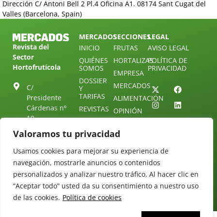
Dirección C/ Antoni Bell 2 Pl.4 Oficina A1. 08174 Sant Cugat del
Valles (Barcelona, Spain)
MERCADOS
SECCIONES
LEGAL
Revista del
INICIO
FRUTAS
AVISO LEGAL
Sector
QUIÉNES
HORTALIZAS
POLÍTICA DE
Hortofrutícola
SOMOS
PRIVACIDAD
EMPRESA
DOSSIER
MERCADOS
C/
Y
TARIFAS
Presidente
ALIMENTACIÓN
Cárdenas nº
REVISTAS
OPINIÓN
10.
NEWSLETTER
30 DE
41013
30
Valoramos tu privacidad
SUSCRIPCIÓN
Sevilla.
DIRECTORIO
ÚNETE A
Diseño web:
ESPAÑA
Usamos cookies para mejorar su experiencia de
NUESTRO
Starenlared
TELEGRAM
navegación, mostrarle anuncios o contenidos
Tel: (+34) 954
25 88 51
personalizados y analizar nuestro tráfico. Al hacer clic en
CONTACTO
“Aceptar todo” usted da su consentimiento a nuestro uso
redaccion@revistamercados.com
de las cookies.
Política de cookies