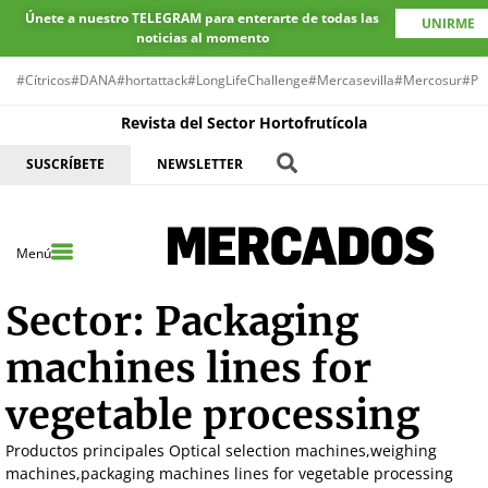
Únete a nuestro TELEGRAM para enterarte de todas las
UNIRME
noticias al momento
#Cítricos
#DANA
#hortattack
#LongLifeChallenge
#Mercasevilla
#Mercosur
#Pr
Revista del Sector Hortofrutícola
SUSCRÍBETE
NEWSLETTER
Menú
Sector:
Packaging
machines lines for
vegetable processing
Productos principales Optical selection machines,weighing
machines,packaging machines lines for vegetable processing