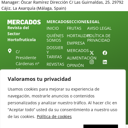
Manager: Óscar Ramírez Dirección C/ Las Guirnaldas, 25. 29792
Cájiz, La Axarquía (Málaga, Spain)
MERCADOS
SECCIONES
LEGAL
Revista del
INICIO
FRUTAS
AVISO LEGAL
Sector
QUIÉNES
HORTALIZAS
POLÍTICA DE
Hortofrutícola
SOMOS
PRIVACIDAD
EMPRESA
DOSSIER
MERCADOS
C/
Y
TARIFAS
Presidente
ALIMENTACIÓN
Cárdenas nº
REVISTAS
OPINIÓN
10.
NEWSLETTER
30 DE
41013
30
Valoramos tu privacidad
SUSCRIPCIÓN
Sevilla.
DIRECTORIO
ÚNETE A
Diseño web:
ESPAÑA
Usamos cookies para mejorar su experiencia de
NUESTRO
Starenlared
TELEGRAM
navegación, mostrarle anuncios o contenidos
Tel: (+34) 954
25 88 51
personalizados y analizar nuestro tráfico. Al hacer clic en
CONTACTO
“Aceptar todo” usted da su consentimiento a nuestro uso
redaccion@revistamercados.com
de las cookies.
Política de cookies