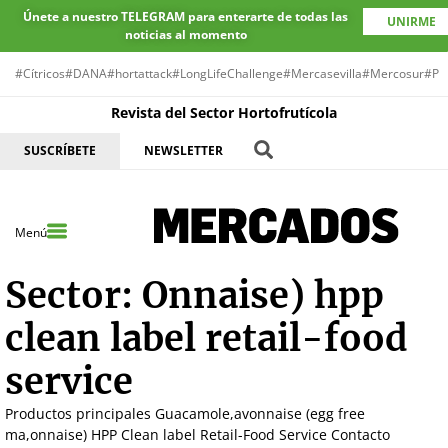
Únete a nuestro TELEGRAM para enterarte de todas las
UNIRME
noticias al momento
#Cítricos
#DANA
#hortattack
#LongLifeChallenge
#Mercasevilla
#Mercosur
#Pr
Revista del Sector Hortofrutícola
SUSCRÍBETE
NEWSLETTER
Menú
Sector:
Onnaise) hpp
clean label retail-food
service
Productos principales Guacamole,avonnaise (egg free
ma,onnaise) HPP Clean label Retail-Food Service Contacto