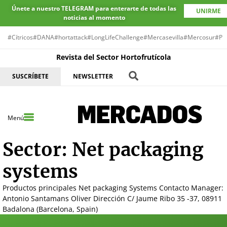
Únete a nuestro TELEGRAM para enterarte de todas las
UNIRME
noticias al momento
#Cítricos
#DANA
#hortattack
#LongLifeChallenge
#Mercasevilla
#Mercosur
#Pr
Revista del Sector Hortofrutícola
SUSCRÍBETE
NEWSLETTER
Menú
Sector:
Net packaging
systems
Productos principales Net packaging Systems Contacto Manager:
Antonio Santamans Oliver Dirección C/ Jaume Ribo 35 -37, 08911
Badalona (Barcelona, Spain)