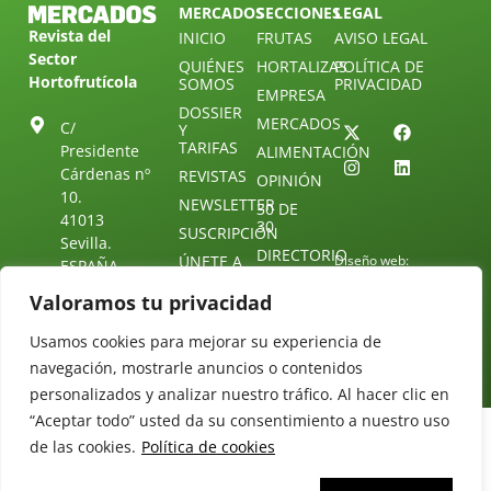
MERCADOS
SECCIONES
LEGAL
Revista del
INICIO
FRUTAS
AVISO LEGAL
Sector
QUIÉNES
HORTALIZAS
POLÍTICA DE
Hortofrutícola
SOMOS
PRIVACIDAD
EMPRESA
DOSSIER
MERCADOS
C/
Y
TARIFAS
Presidente
ALIMENTACIÓN
Cárdenas nº
REVISTAS
OPINIÓN
10.
NEWSLETTER
30 DE
41013
30
SUSCRIPCIÓN
Sevilla.
DIRECTORIO
ÚNETE A
Diseño web:
ESPAÑA
NUESTRO
Starenlared
TELEGRAM
Tel: (+34) 954
Valoramos tu privacidad
25 88 51
CONTACTO
Usamos cookies para mejorar su experiencia de
redaccion@revistamercados.com
navegación, mostrarle anuncios o contenidos
personalizados y analizar nuestro tráfico. Al hacer clic en
“Aceptar todo” usted da su consentimiento a nuestro uso
de las cookies.
Política de cookies