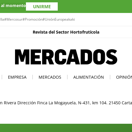
s al momento
UNIRME
lla
#Mercosur
#Promoción
#UniónEuropea
kaki
Revista del Sector Hortofrutícola
EMPRESA
MERCADOS
ALIMENTACIÓN
OPINIÓ
 Rivera Dirección Finca La Mogayuela, N-431, km 104. 21450 Carta