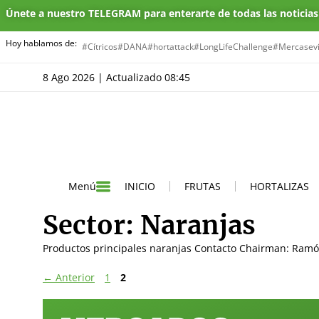
Únete a nuestro TELEGRAM para enterarte de todas las noticia
Hoy hablamos de:
#Cítricos
#DANA
#hortattack
#LongLifeChallenge
#Mercasevi
8 Ago 2026 | Actualizado 08:45
INICIO
FRUTAS
HORTALIZAS
Menú
Sector:
Naranjas
Productos principales naranjas Contacto Chairman: Ramón
←
Anterior
1
2