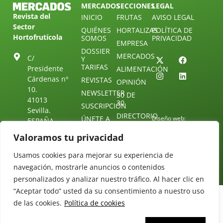
MERCADOS
SECCIONES
LEGAL
Revista del
INICIO
FRUTAS
AVISO LEGAL
Sector
QUIÉNES
HORTALIZAS
POLÍTICA DE
Hortofrutícola
SOMOS
PRIVACIDAD
EMPRESA
DOSSIER
MERCADOS
C/
Y
TARIFAS
Presidente
ALIMENTACIÓN
Cárdenas nº
REVISTAS
OPINIÓN
10.
NEWSLETTER
30 DE
41013
30
SUSCRIPCIÓN
Sevilla.
DIRECTORIO
ÚNETE A
Diseño web:
ESPAÑA
NUESTRO
Starenlared
TELEGRAM
Tel: (+34) 954
Valoramos tu privacidad
25 88 51
CONTACTO
Usamos cookies para mejorar su experiencia de
redaccion@revistamercados.com
navegación, mostrarle anuncios o contenidos
personalizados y analizar nuestro tráfico. Al hacer clic en
“Aceptar todo” usted da su consentimiento a nuestro uso
de las cookies.
Política de cookies