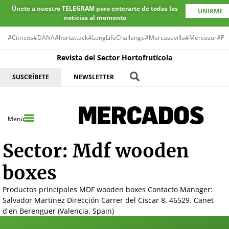
Únete a nuestro TELEGRAM para enterarte de todas las
UNIRME
noticias al momento
#Cítricos
#DANA
#hortattack
#LongLifeChallenge
#Mercasevilla
#Mercosur
#Pr
Revista del Sector Hortofrutícola
SUSCRÍBETE
NEWSLETTER
Menú
Sector:
Mdf wooden
boxes
Productos principales MDF wooden boxes Contacto Manager:
Salvador Martínez Dirección Carrer del Ciscar 8, 46529. Canet
d'en Berenguer (Valencia, Spain)