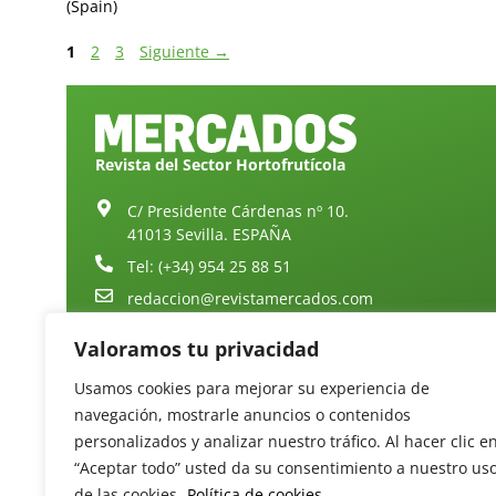
(Spain)
1
2
3
Siguiente
→
Revista del Sector Hortofrutícola
C/ Presidente Cárdenas nº 10.
41013 Sevilla. ESPAÑA
Tel: (+34) 954 25 88 51
redaccion@revistamercados.com
Valoramos tu privacidad
Usamos cookies para mejorar su experiencia de
navegación, mostrarle anuncios o contenidos
personalizados y analizar nuestro tráfico. Al hacer clic e
“Aceptar todo” usted da su consentimiento a nuestro us
de las cookies.
Política de cookies