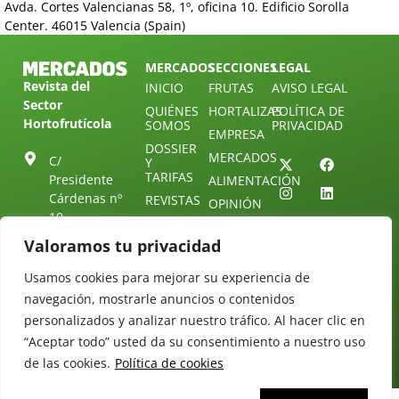
Avda. Cortes Valencianas 58, 1º, oficina 10. Edificio Sorolla
Center. 46015 Valencia (Spain)
MERCADOS
SECCIONES
LEGAL
Revista del
INICIO
FRUTAS
AVISO LEGAL
Sector
QUIÉNES
HORTALIZAS
POLÍTICA DE
Hortofrutícola
SOMOS
PRIVACIDAD
EMPRESA
DOSSIER
MERCADOS
C/
Y
TARIFAS
Presidente
ALIMENTACIÓN
Cárdenas nº
REVISTAS
OPINIÓN
10.
NEWSLETTER
30 DE
41013
30
Valoramos tu privacidad
SUSCRIPCIÓN
Sevilla.
DIRECTORIO
ÚNETE A
Diseño web:
ESPAÑA
Usamos cookies para mejorar su experiencia de
NUESTRO
Starenlared
TELEGRAM
navegación, mostrarle anuncios o contenidos
Tel: (+34) 954
25 88 51
personalizados y analizar nuestro tráfico. Al hacer clic en
CONTACTO
“Aceptar todo” usted da su consentimiento a nuestro uso
redaccion@revistamercados.com
de las cookies.
Política de cookies