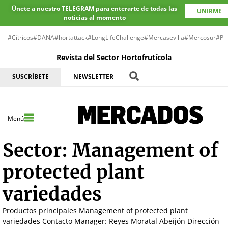
Únete a nuestro TELEGRAM para enterarte de todas las
UNIRME
noticias al momento
#Cítricos
#DANA
#hortattack
#LongLifeChallenge
#Mercasevilla
#Mercosur
#Pr
Revista del Sector Hortofrutícola
SUSCRÍBETE
NEWSLETTER
Menú
Sector:
Management of
protected plant
variedades
Productos principales Management of protected plant
variedades Contacto Manager: Reyes Moratal Abeijón Dirección