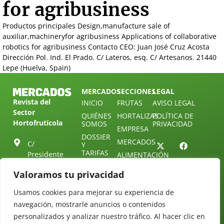
for agribusiness
Productos principales Design,manufacture sale of
auxiliar,machineryfor agribusiness Applications of collaborative
robotics for agribusiness Contacto CEO: Juan José Cruz Acosta
Dirección Pol. Ind. El Prado. C/ Lateros, esq. C/ Artesanos. 21440
Lepe (Huelva, Spain)
MERCADOS
SECCIONES
LEGAL
Revista del
INICIO
FRUTAS
AVISO LEGAL
Sector
QUIÉNES
HORTALIZAS
POLÍTICA DE
Hortofrutícola
SOMOS
PRIVACIDAD
EMPRESA
DOSSIER
MERCADOS
C/
Y
TARIFAS
Presidente
ALIMENTACIÓN
Cárdenas nº
REVISTAS
OPINIÓN
Valoramos tu privacidad
10.
NEWSLETTER
30 DE
41013
30
SUSCRIPCIÓN
Usamos cookies para mejorar su experiencia de
Sevilla.
DIRECTORIO
navegación, mostrarle anuncios o contenidos
ÚNETE A
Diseño web:
ESPAÑA
NUESTRO
Starenlared
personalizados y analizar nuestro tráfico. Al hacer clic en
TELEGRAM
Tel: (+34) 954