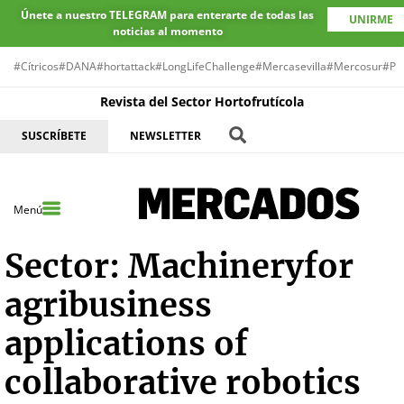
Únete a nuestro TELEGRAM para enterarte de todas las
UNIRME
noticias al momento
#Cítricos
#DANA
#hortattack
#LongLifeChallenge
#Mercasevilla
#Mercosur
#Pr
Revista del Sector Hortofrutícola
SUSCRÍBETE
NEWSLETTER
Menú
Sector:
Machineryfor
agribusiness
applications of
collaborative robotics