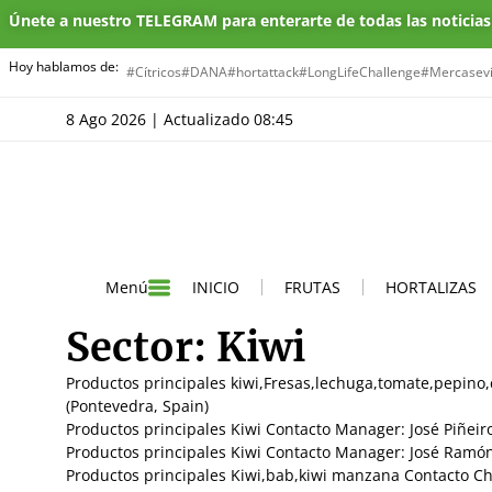
Únete a nuestro TELEGRAM para enterarte de todas las noticia
Hoy hablamos de:
#Cítricos
#DANA
#hortattack
#LongLifeChallenge
#Mercasevi
8 Ago 2026 | Actualizado 08:45
INICIO
FRUTAS
HORTALIZAS
Menú
Sector:
Kiwi
Productos principales kiwi,Fresas,lechuga,tomate,pepino,
(Pontevedra, Spain)
Productos principales Kiwi Contacto Manager: José Piñeiro
Productos principales Kiwi Contacto Manager: José Ramón
Productos principales Kiwi,bab,kiwi manzana Contacto Cha