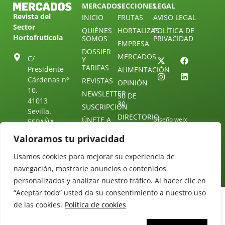
MERCADOS
SECCIONES
LEGAL
Revista del
INICIO
FRUTAS
AVISO LEGAL
Sector
QUIÉNES
HORTALIZAS
POLÍTICA DE
Hortofrutícola
SOMOS
PRIVACIDAD
EMPRESA
DOSSIER
MERCADOS
C/
Y
TARIFAS
Presidente
ALIMENTACIÓN
Cárdenas nº
REVISTAS
OPINIÓN
10.
NEWSLETTER
30 DE
41013
30
SUSCRIPCIÓN
Sevilla.
DIRECTORIO
ÚNETE A
Diseño web:
ESPAÑA
NUESTRO
Starenlared
TELEGRAM
Tel: (+34) 954
Valoramos tu privacidad
25 88 51
CONTACTO
Usamos cookies para mejorar su experiencia de
redaccion@revistamercados.com
navegación, mostrarle anuncios o contenidos
personalizados y analizar nuestro tráfico. Al hacer clic en
“Aceptar todo” usted da su consentimiento a nuestro uso
de las cookies.
Política de cookies