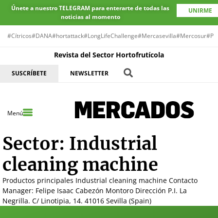
Únete a nuestro TELEGRAM para enterarte de todas las
UNIRME
noticias al momento
#Cítricos
#DANA
#hortattack
#LongLifeChallenge
#Mercasevilla
#Mercosur
#Pr
Revista del Sector Hortofrutícola
SUSCRÍBETE
NEWSLETTER
Menú
Sector:
Industrial
cleaning machine
Productos principales Industrial cleaning machine Contacto
Manager: Felipe Isaac Cabezón Montoro Dirección P.I. La
Negrilla. C/ Linotipia, 14. 41016 Sevilla (Spain)