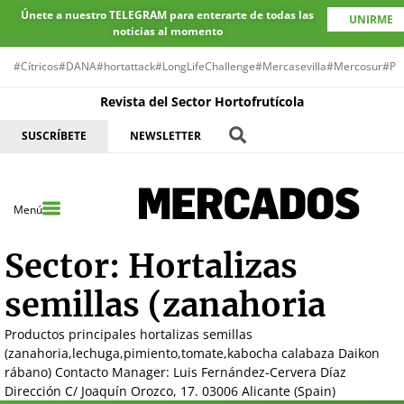
Únete a nuestro TELEGRAM para enterarte de todas las
UNIRME
noticias al momento
#Cítricos
#DANA
#hortattack
#LongLifeChallenge
#Mercasevilla
#Mercosur
#Pr
Revista del Sector Hortofrutícola
SUSCRÍBETE
NEWSLETTER
Menú
Sector:
Hortalizas
semillas (zanahoria
Productos principales hortalizas semillas
(zanahoria,lechuga,pimiento,tomate,kabocha calabaza Daikon
rábano) Contacto Manager: Luis Fernández-Cervera Díaz
Dirección C/ Joaquín Orozco, 17. 03006 Alicante (Spain)