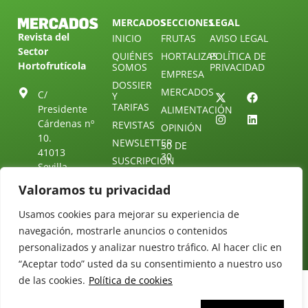
MERCADOS
SECCIONES
LEGAL
Revista del
INICIO
FRUTAS
AVISO LEGAL
Sector
QUIÉNES
HORTALIZAS
POLÍTICA DE
Hortofrutícola
SOMOS
PRIVACIDAD
EMPRESA
DOSSIER
MERCADOS
C/
Y
TARIFAS
Presidente
ALIMENTACIÓN
Cárdenas nº
REVISTAS
OPINIÓN
10.
NEWSLETTER
30 DE
41013
30
SUSCRIPCIÓN
Sevilla.
DIRECTORIO
ÚNETE A
Diseño web:
ESPAÑA
Valoramos tu privacidad
NUESTRO
Starenlared
TELEGRAM
Tel: (+34) 954
Usamos cookies para mejorar su experiencia de
25 88 51
CONTACTO
navegación, mostrarle anuncios o contenidos
redaccion@revistamercados.com
personalizados y analizar nuestro tráfico. Al hacer clic en
“Aceptar todo” usted da su consentimiento a nuestro uso
de las cookies.
Política de cookies