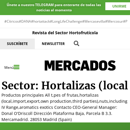
Únete a nuestro TELEGRAM para enterarte de todas las
UNIRME
noticias al momento
#Cítricos
#DANA
#hortattack
#LongLifeChallenge
#Mercasevilla
#Mercosur
#Pr
Revista del Sector Hortofrutícola
SUSCRÍBETE
NEWSLETTER
Menú
Sector:
Hortalizas (local
Productos principales All t,pes of frutas,hortalizas
(local,import,export,own production,third parties),nuts,including
IV Range,aromatics exotics Contacto CEO-General Manager:
Donal O'Driscoll Dirección Plataforma Baja, Parcela B 3.3.
Mercamadrid. 28053 Madrid (Spain)