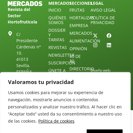
MERCADOS
SECCIONES
LEGAL
Revista del
INICIO
FRUTAS
AVISO LEGAL
Sector
QUIÉNES
HORTALIZAS
POLÍTICA DE
Hortofrutícola
SOMOS
PRIVACIDAD
EMPRESA
DOSSIER
MERCADOS
C/
Y
TARIFAS
Presidente
ALIMENTACIÓN
Cárdenas nº
REVISTAS
OPINIÓN
10.
NEWSLETTER
30 DE
41013
30
SUSCRIPCIÓN
Sevilla.
DIRECTORIO
ÚNETE A
Diseño web:
ESPAÑA
NUESTRO
Starenlared
TELEGRAM
Tel: (+34) 954
Valoramos tu privacidad
25 88 51
CONTACTO
Usamos cookies para mejorar su experiencia de
redaccion@revistamercados.com
navegación, mostrarle anuncios o contenidos
personalizados y analizar nuestro tráfico. Al hacer clic en
“Aceptar todo” usted da su consentimiento a nuestro uso
de las cookies.
Política de cookies