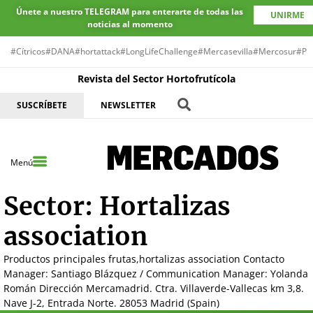
Únete a nuestro TELEGRAM para enterarte de todas las
UNIRME
noticias al momento
#Cítricos
#DANA
#hortattack
#LongLifeChallenge
#Mercasevilla
#Mercosur
#Pr
Revista del Sector Hortofrutícola
SUSCRÍBETE
NEWSLETTER
Menú
Sector:
Hortalizas
association
Productos principales frutas,hortalizas association Contacto
Manager: Santiago Blázquez / Communication Manager: Yolanda
Román Dirección Mercamadrid. Ctra. Villaverde-Vallecas km 3,8.
Nave J-2, Entrada Norte. 28053 Madrid (Spain)