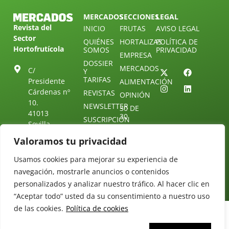
MERCADOS
SECCIONES
LEGAL
Revista del
INICIO
FRUTAS
AVISO LEGAL
Sector
QUIÉNES
HORTALIZAS
POLÍTICA DE
Hortofrutícola
SOMOS
PRIVACIDAD
EMPRESA
DOSSIER
MERCADOS
C/
Y
TARIFAS
Presidente
ALIMENTACIÓN
Cárdenas nº
REVISTAS
OPINIÓN
10.
NEWSLETTER
30 DE
41013
30
SUSCRIPCIÓN
Sevilla.
DIRECTORIO
ÚNETE A
Diseño web:
ESPAÑA
Valoramos tu privacidad
NUESTRO
Starenlared
TELEGRAM
Tel: (+34) 954
Usamos cookies para mejorar su experiencia de
25 88 51
CONTACTO
navegación, mostrarle anuncios o contenidos
redaccion@revistamercados.com
personalizados y analizar nuestro tráfico. Al hacer clic en
“Aceptar todo” usted da su consentimiento a nuestro uso
de las cookies.
Política de cookies