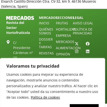
Eixarch Castillo Dirección Ctra. CV-32, km 9. 46136 Museros
(Valencia, Spain)
MERCADOS
SECCIONES
LEGAL
Revista del
INICIO
FRUTAS
AVISO LEGAL
Sector
QUIÉNES
HORTALIZAS
POLÍTICA DE
Hortofrutícola
SOMOS
PRIVACIDAD
EMPRESA
DOSSIER
MERCADOS
C/
Y
TARIFAS
Presidente
ALIMENTACIÓN
Cárdenas nº
REVISTAS
OPINIÓN
10.
NEWSLETTER
30 DE
41013
30
Valoramos tu privacidad
SUSCRIPCIÓN
Sevilla.
DIRECTORIO
ÚNETE A
Diseño web:
ESPAÑA
Usamos cookies para mejorar su experiencia de
NUESTRO
Starenlared
TELEGRAM
Tel: (+34) 954
navegación, mostrarle anuncios o contenidos
25 88 51
CONTACTO
personalizados y analizar nuestro tráfico. Al hacer clic en
“Aceptar todo” usted da su consentimiento a nuestro uso
redaccion@revistamercados.com
de las cookies.
Política de cookies