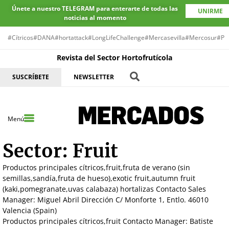
Únete a nuestro TELEGRAM para enterarte de todas las
UNIRME
noticias al momento
#Cítricos
#DANA
#hortattack
#LongLifeChallenge
#Mercasevilla
#Mercosur
#Pr
Revista del Sector Hortofrutícola
SUSCRÍBETE
NEWSLETTER
Menú
Sector:
Fruit
Productos principales cítricos,fruit,fruta de verano (sin
semillas,sandía,fruta de hueso),exotic fruit,autumn fruit
(kaki,pomegranate,uvas calabaza) hortalizas Contacto Sales
Manager: Miguel Abril Dirección C/ Monforte 1, Entlo. 46010
Valencia (Spain)
Productos principales cítricos,fruit Contacto Manager: Batiste