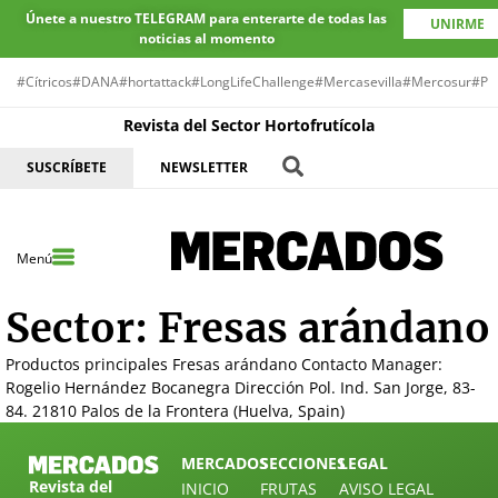
Únete a nuestro TELEGRAM para enterarte de todas las
UNIRME
noticias al momento
#Cítricos
#DANA
#hortattack
#LongLifeChallenge
#Mercasevilla
#Mercosur
#Pr
Revista del Sector Hortofrutícola
SUSCRÍBETE
NEWSLETTER
Menú
Sector:
Fresas arándano
Productos principales Fresas arándano Contacto Manager:
Rogelio Hernández Bocanegra Dirección Pol. Ind. San Jorge, 83-
84. 21810 Palos de la Frontera (Huelva, Spain)
MERCADOS
SECCIONES
LEGAL
Revista del
INICIO
FRUTAS
AVISO LEGAL