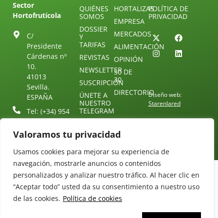
Sector
QUIÉNES
HORTALIZAS
POLÍTICA DE
Hortofrutícola
SOMOS
PRIVACIDAD
EMPRESA
DOSSIER
MERCADOS
C/
Y
TARIFAS
Presidente
ALIMENTACIÓN
Cárdenas nº
REVISTAS
OPINIÓN
10.
NEWSLETTER
30 DE
41013
30
SUSCRIPCIÓN
Sevilla.
DIRECTORIO
ÚNETE A
Diseño web:
ESPAÑA
NUESTRO
Starenlared
TELEGRAM
Tel: (+34) 954
25 88 51
CONTACTO
Valoramos tu privacidad
redaccion@revistamercados.com
Usamos cookies para mejorar su experiencia de
navegación, mostrarle anuncios o contenidos
personalizados y analizar nuestro tráfico. Al hacer clic en
“Aceptar todo” usted da su consentimiento a nuestro uso
de las cookies.
Política de cookies