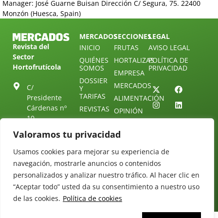
Manager: José Guarne Buisan Dirección C/ Segura, 75. 22400
Monzón (Huesca, Spain)
MERCADOS
SECCIONES
LEGAL
Revista del
INICIO
FRUTAS
AVISO LEGAL
Sector
QUIÉNES
HORTALIZAS
POLÍTICA DE
Hortofrutícola
SOMOS
PRIVACIDAD
EMPRESA
DOSSIER
MERCADOS
C/
Y
TARIFAS
Presidente
ALIMENTACIÓN
Cárdenas nº
REVISTAS
OPINIÓN
10.
NEWSLETTER
30 DE
41013
30
Valoramos tu privacidad
SUSCRIPCIÓN
Sevilla.
DIRECTORIO
ÚNETE A
Diseño web:
ESPAÑA
Usamos cookies para mejorar su experiencia de
NUESTRO
Starenlared
TELEGRAM
Tel: (+34) 954
navegación, mostrarle anuncios o contenidos
25 88 51
personalizados y analizar nuestro tráfico. Al hacer clic en
CONTACTO
“Aceptar todo” usted da su consentimiento a nuestro uso
redaccion@revistamercados.com
de las cookies.
Política de cookies