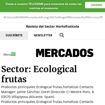
Únete a nuestro TELEGRAM para enterarte de todas las
UNIRME
noticias al momento
#Cítricos
#DANA
#hortattack
#LongLifeChallenge
#Mercasevilla
#Mercosur
#Pr
Revista del Sector Hortofrutícola
SUSCRÍBETE
NEWSLETTER
Menú
Sector:
Ecological
frutas
Productos principales Ecological frutas,hortalizas Contacto
Manager: Jaime Sánchez Lloret Dirección C/ Mestre Pons, 8.
03570 Villajoyosa (Alicante, Spain)
Productos principales Ecological frutas,hortalizas Contacto