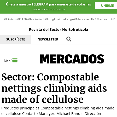
Únete a nuestro TELEGRAM para enterarte de todas las
UNIRME
noticias al momento
#Cítricos
#DANA
#hortattack
#LongLifeChallenge
#Mercasevilla
#Mercosur
#Pr
Revista del Sector Hortofrutícola
SUSCRÍBETE
NEWSLETTER
Menú
Sector:
Compostable
nettings climbing aids
made of cellulose
Productos principales Compostable nettings climbing aids made
of cellulose Contacto Manager: Michael Bandel Dirección