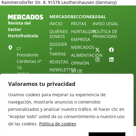
Rammersdorfer Str. 8. 91578 Leuthershausen (Germany)
MERCADOS
SECCIONES
LEGAL
Revista del
INICIO
FRUTAS
AVISO LEGAL
Sector
QUIÉNES
HORTALIZAS
POLÍTICA DE
Hortofrutícola
SOMOS
PRIVACIDAD
EMPRESA
DOSSIER
MERCADOS
C/
Y
TARIFAS
Presidente
ALIMENTACIÓN
Cárdenas nº
REVISTAS
OPINIÓN
10.
NEWSLETTER
30 DE
41013
30
SUSCRIPCIÓN
Sevilla.
Valoramos tu privacidad
DIRECTORIO
ÚNETE A
Diseño web:
ESPAÑA
NUESTRO
Starenlared
Usamos cookies para mejorar su experiencia de
TELEGRAM
Tel: (+34) 954
navegación, mostrarle anuncios o contenidos
25 88 51
CONTACTO
personalizados y analizar nuestro tráfico. Al hacer clic en
redaccion@revistamercados.com
“Aceptar todo” usted da su consentimiento a nuestro uso
de las cookies.
Política de cookies