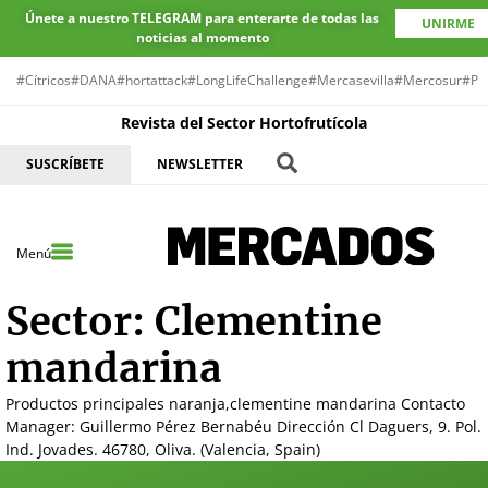
Únete a nuestro TELEGRAM para enterarte de todas las
UNIRME
noticias al momento
#Cítricos
#DANA
#hortattack
#LongLifeChallenge
#Mercasevilla
#Mercosur
#Pr
Revista del Sector Hortofrutícola
SUSCRÍBETE
NEWSLETTER
Menú
Sector:
Clementine
mandarina
Productos principales naranja,clementine mandarina Contacto
Manager: Guillermo Pérez Bernabéu Dirección Cl Daguers, 9. Pol.
Ind. Jovades. 46780, Oliva. (Valencia, Spain)