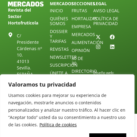
MERCADOS
SECCIONES
LEGAL
Revista del
INICIO
FRUTAS
AVISO LEGAL
Sector
QUIÉNES
HORTALIZAS
POLÍTICA DE
Hortofrutícola
SOMOS
PRIVACIDAD
EMPRESA
DOSSIER
MERCADOS
C/
Y
TARIFAS
Presidente
ALIMENTACIÓN
Cárdenas nº
REVISTAS
OPINIÓN
10.
NEWSLETTER
30 DE
41013
30
SUSCRIPCIÓN
Sevilla.
DIRECTORIO
ÚNETE A
Diseño web:
ESPAÑA
NUESTRO
Starenlared
TELEGRAM
Tel: (+34) 954
Valoramos tu privacidad
25 88 51
CONTACTO
Usamos cookies para mejorar su experiencia de
redaccion@revistamercados.com
navegación, mostrarle anuncios o contenidos
personalizados y analizar nuestro tráfico. Al hacer clic en
“Aceptar todo” usted da su consentimiento a nuestro uso
de las cookies.
Política de cookies