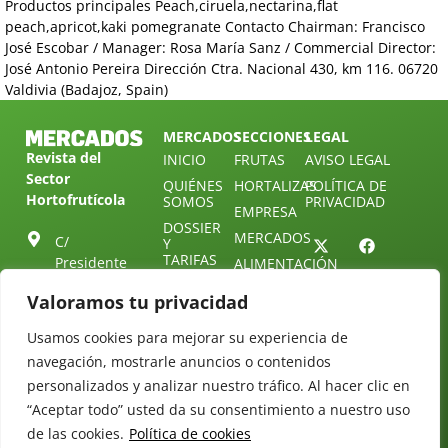
Productos principales Peach,ciruela,nectarina,flat
peach,apricot,kaki pomegranate Contacto Chairman: Francisco
José Escobar / Manager: Rosa María Sanz / Commercial Director:
José Antonio Pereira Dirección Ctra. Nacional 430, km 116. 06720
Valdivia (Badajoz, Spain)
MERCADOS
SECCIONES
LEGAL
Revista del
INICIO
FRUTAS
AVISO LEGAL
Sector
QUIÉNES
HORTALIZAS
POLÍTICA DE
Hortofrutícola
SOMOS
PRIVACIDAD
EMPRESA
DOSSIER
MERCADOS
C/
Y
TARIFAS
Presidente
ALIMENTACIÓN
Cárdenas nº
REVISTAS
OPINIÓN
Valoramos tu privacidad
10.
NEWSLETTER
30 DE
41013
30
Usamos cookies para mejorar su experiencia de
SUSCRIPCIÓN
Sevilla.
DIRECTORIO
navegación, mostrarle anuncios o contenidos
ÚNETE A
Diseño web:
ESPAÑA
NUESTRO
Starenlared
personalizados y analizar nuestro tráfico. Al hacer clic en
TELEGRAM
Tel: (+34) 954
“Aceptar todo” usted da su consentimiento a nuestro uso
25 88 51
CONTACTO
de las cookies.
Política de cookies
redaccion@revistamercados.com