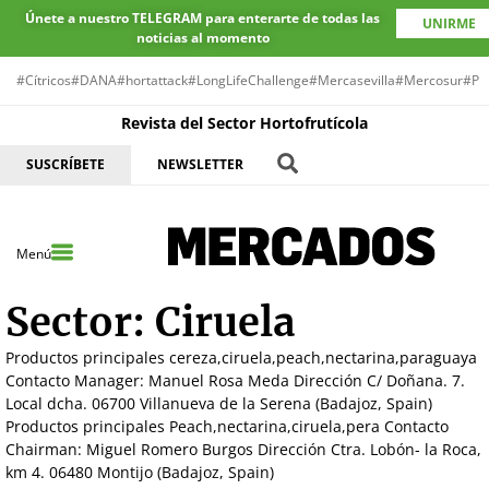
Únete a nuestro TELEGRAM para enterarte de todas las
UNIRME
noticias al momento
#Cítricos
#DANA
#hortattack
#LongLifeChallenge
#Mercasevilla
#Mercosur
#Pr
Revista del Sector Hortofrutícola
SUSCRÍBETE
NEWSLETTER
Menú
Sector:
Ciruela
Productos principales cereza,ciruela,peach,nectarina,paraguaya
Contacto Manager: Manuel Rosa Meda Dirección C/ Doñana. 7.
Local dcha. 06700 Villanueva de la Serena (Badajoz, Spain)
Productos principales Peach,nectarina,ciruela,pera Contacto
Chairman: Miguel Romero Burgos Dirección Ctra. Lobón- la Roca,
km 4. 06480 Montijo (Badajoz, Spain)