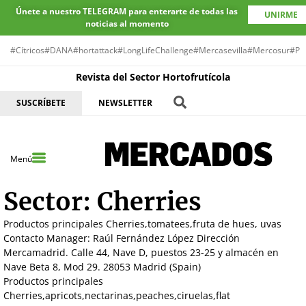
Únete a nuestro TELEGRAM para enterarte de todas las
UNIRME
noticias al momento
#Cítricos
#DANA
#hortattack
#LongLifeChallenge
#Mercasevilla
#Mercosur
#Pr
Revista del Sector Hortofrutícola
SUSCRÍBETE
NEWSLETTER
Menú
Sector:
Cherries
Productos principales Cherries,tomatees,fruta de hues, uvas
Contacto Manager: Raúl Fernández López Dirección
Mercamadrid. Calle 44, Nave D, puestos 23-25 y almacén en
Nave Beta 8, Mod 29. 28053 Madrid (Spain)
Productos principales
Cherries,apricots,nectarinas,peaches,ciruelas,flat