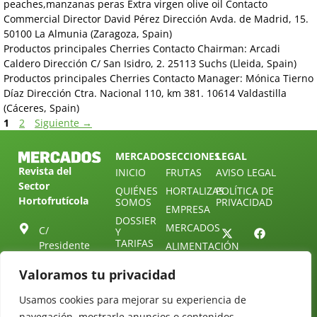
peaches,manzanas peras Extra virgen olive oil Contacto
Commercial Director David Pérez Dirección Avda. de Madrid, 15.
50100 La Almunia (Zaragoza, Spain)
Productos principales Cherries Contacto Chairman: Arcadi
Caldero Dirección C/ San Isidro, 2. 25113 Suchs (Lleida, Spain)
Productos principales Cherries Contacto Manager: Mónica Tierno
Díaz Dirección Ctra. Nacional 110, km 381. 10614 Valdastilla
(Cáceres, Spain)
1
2
Siguiente
→
MERCADOS
SECCIONES
LEGAL
Revista del
INICIO
FRUTAS
AVISO LEGAL
Sector
QUIÉNES
HORTALIZAS
POLÍTICA DE
Hortofrutícola
SOMOS
PRIVACIDAD
EMPRESA
DOSSIER
MERCADOS
C/
Y
TARIFAS
Presidente
ALIMENTACIÓN
Cárdenas nº
REVISTAS
OPINIÓN
Valoramos tu privacidad
10.
NEWSLETTER
30 DE
41013
30
SUSCRIPCIÓN
Usamos cookies para mejorar su experiencia de
Sevilla.
DIRECTORIO
navegación, mostrarle anuncios o contenidos
ÚNETE A
Diseño web: