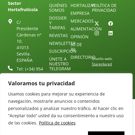
Sector
QUIÉNES
HORTALIZAS
POLÍTICA DE
Hortofrutícola
SOMOS
PRIVACIDAD
EMPRESA
DOSSIER
MERCADOS
C/
Y
TARIFAS
Presidente
ALIMENTACIÓN
Cárdenas nº
REVISTAS
OPINIÓN
10.
NEWSLETTER
30 DE
41013
30
SUSCRIPCIÓN
Sevilla.
DIRECTORIO
ÚNETE A
Diseño web:
ESPAÑA
NUESTRO
Starenlared
TELEGRAM
Tel: (+34) 954
25 88 51
CONTACTO
Valoramos tu privacidad
redaccion@revistamercados.com
Usamos cookies para mejorar su experiencia de
navegación, mostrarle anuncios o contenidos
personalizados y analizar nuestro tráfico. Al hacer clic en
“Aceptar todo” usted da su consentimiento a nuestro uso
de las cookies.
Política de cookies