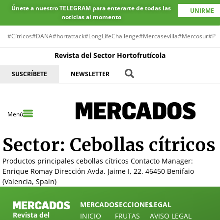
Únete a nuestro TELEGRAM para enterarte de todas las
UNIRME
noticias al momento
#Cítricos
#DANA
#hortattack
#LongLifeChallenge
#Mercasevilla
#Mercosur
#Pr
Revista del Sector Hortofrutícola
SUSCRÍBETE
NEWSLETTER
Menú
Sector:
Cebollas cítricos
Productos principales cebollas cítricos Contacto Manager:
Enrique Romay Dirección Avda. Jaime I, 22. 46450 Benifaio
(Valencia, Spain)
MERCADOS
SECCIONES
LEGAL
Revista del
INICIO
FRUTAS
AVISO LEGAL