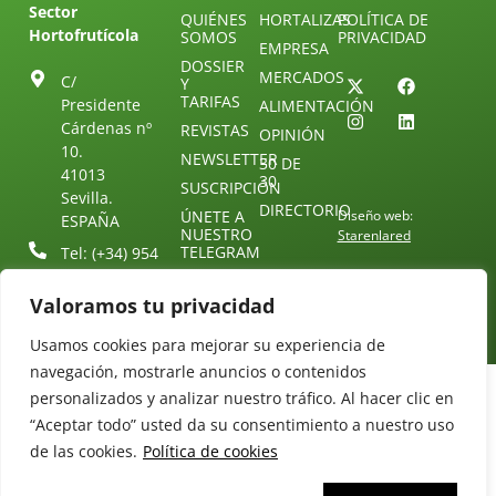
Sector
QUIÉNES
HORTALIZAS
POLÍTICA DE
Hortofrutícola
SOMOS
PRIVACIDAD
EMPRESA
DOSSIER
MERCADOS
C/
Y
TARIFAS
Presidente
ALIMENTACIÓN
Cárdenas nº
REVISTAS
OPINIÓN
10.
NEWSLETTER
30 DE
41013
30
SUSCRIPCIÓN
Sevilla.
DIRECTORIO
ÚNETE A
Diseño web:
ESPAÑA
NUESTRO
Starenlared
TELEGRAM
Tel: (+34) 954
25 88 51
CONTACTO
Valoramos tu privacidad
redaccion@revistamercados.com
Usamos cookies para mejorar su experiencia de
navegación, mostrarle anuncios o contenidos
personalizados y analizar nuestro tráfico. Al hacer clic en
“Aceptar todo” usted da su consentimiento a nuestro uso
de las cookies.
Política de cookies