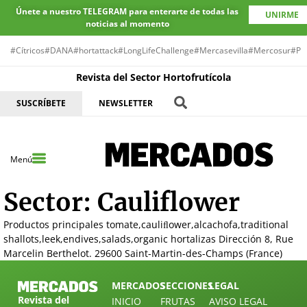
Únete a nuestro TELEGRAM para enterarte de todas las
UNIRME
noticias al momento
#Cítricos
#DANA
#hortattack
#LongLifeChallenge
#Mercasevilla
#Mercosur
#Pr
Revista del Sector Hortofrutícola
SUSCRÍBETE
NEWSLETTER
Menú
Sector:
Cauliﬂower
Productos principales tomate,cauliﬂower,alcachofa,traditional
shallots,leek,endives,salads,organic hortalizas Dirección 8, Rue
Marcelin Berthelot. 29600 Saint-Martin-des-Champs (France)
MERCADOS
SECCIONES
LEGAL
Revista del
INICIO
FRUTAS
AVISO LEGAL